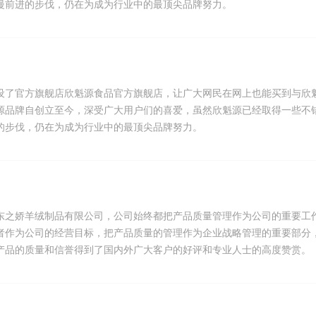
慢前进的步伐，仍在为成为行业中的最顶尖品牌努力。
设了官方旗舰店欣魁源食品官方旗舰店，让广大网民在网上也能买到与欣
源品牌自创立至今，深受广大用户们的喜爱，虽然欣魁源已经取得一些不
的步伐，仍在为成为行业中的最顶尖品牌努力。
东之娇羊绒制品有限公司，公司始终都把产品质量管理作为公司的重要工
者作为公司的经营目标，把产品质量的管理作为企业战略管理的重要部分
产品的质量和信誉得到了国内外广大客户的好评和专业人士的高度赞赏。