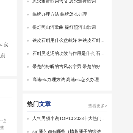
思念难捱歌词含义 思念难捱歌词
临牌办理方法 临牌怎么办理
提灯照山河歌曲 提灯照河山歌词
铁皮石斛用什么盆栽好 种铁皮石斛用什么样的花盆好
a实
石斛灵芝汤的功效与作用是什么 石斛灵芝汤的功效与作用
慢前
带楚的好听的古风名字男 带楚的好听的古风名字
高速etc办理方法 高速etc怎么办理
热门
文章
查看更多>
人气男频小说TOP10 2023十大热门男频小说排行榜
上也
一些
sm绳艺都有哪些（情趣绳子的绑法有几种图解）