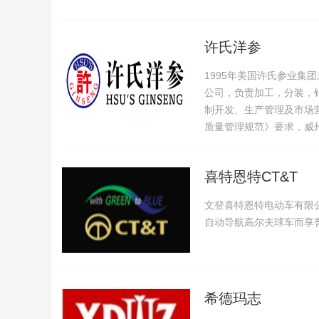
许氏洋参
1995年美国许氏参业
公司，负责加工，分装，
制开发、生产管理及市场
质量管理规范》要求，威
产品已涵盖西洋参系列，
业已在国内设立了11个
喜特恩特CT&T
的完美品质，满足国人对
文登喜特恩特电动车有限
自动导航高尔夫球车而享
希德玛志