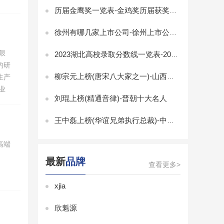
历届金鹰奖一览表-金鸡奖历届获奖名单-金鸡奖历届最佳男女主角
徐州有哪几家上市公司-徐州上市公司排名
限
2023湖北高校录取分数线一览表-2023湖北省大学录取分数线排名
的研
柳宗元上榜(唐宋八大家之一)-山西十大历史名人
生产
业
刘琨上榜(精通音律)-晋朝十大名人
，企
品
王中磊上榜(华谊兄弟执行总裁)-中国十大白羊座富豪
高端
最新
品牌
查看更多>
xjia
欣魁源