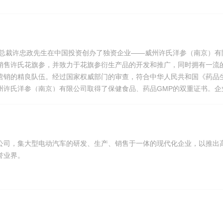
集团总裁许忠政先生在中国投资创办了独资企业——威州许氏洋参（南京）有
销售许氏花旗参，并致力于花旗参衍生产品的开发和推广，同时拥有一流
营销的精良队伍。经过国家权威部门的审查，符合中华人民共和国《药品
州许氏洋参（南京）有限公司取得了保健食品、药品GMP的双重证书。企
保健食品系列以及虫草、鹿茸、燕窝、高丽参等名贵滋补药材系列。目前
直属管理的营销分公司，净化了流通环节，确保地道纯正的花旗参和保健食
健康产品的需要。
公司，集大型电动汽车的研发、生产、销售于一体的现代化企业，以推出
誉业界。