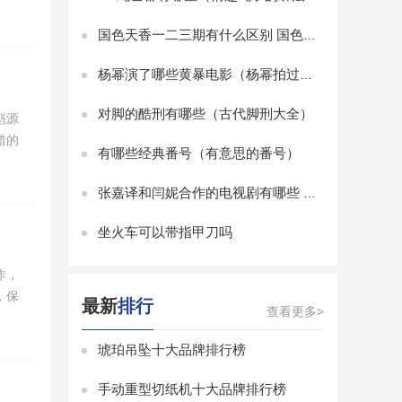
国色天香一二三期有什么区别 国色天香一二三期区别是什么
杨幂演了哪些黄暴电影（杨幂拍过那些比基尼电影啊）
对脚的酷刑有哪些（古代脚刑大全）
魁源
错的
有哪些经典番号（有意思的番号）
张嘉译和闫妮合作的电视剧有哪些 张嘉译与闫妮合演的电视剧有哪些
坐火车可以带指甲刀吗
作，
，保
最新
排行
查看更多>
琥珀吊坠十大品牌排行榜
手动重型切纸机十大品牌排行榜