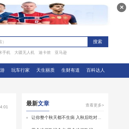
✕
米手机
大疆无人机
迪卡侬
亚马逊
一游
玩车行家
天生丽质
生财有道
百科达人
最新
文章
查看更多>
4:01
让你整个秋天都不生病 入秋后吃对这几样