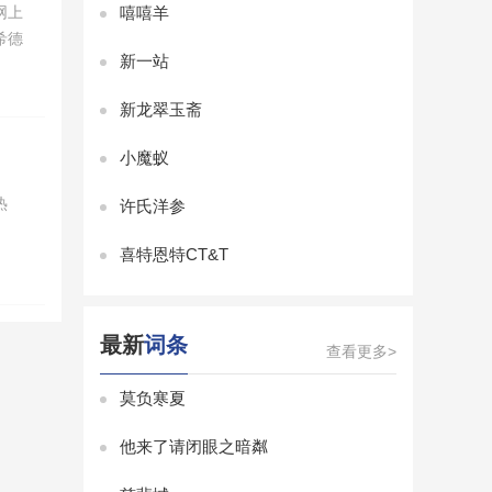
网上
嘻嘻羊
希德
新一站
新龙翠玉斋
小魔蚁
热
许氏洋参
喜特恩特CT&T
最新
词条
查看更多>
莫负寒夏
他来了请闭眼之暗粼