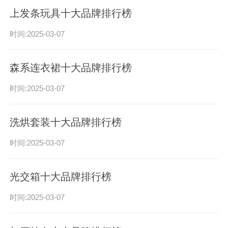
上发条玩具十大品牌排行榜
时间:2025-03-07
森系连衣裙十大品牌排行榜
时间:2025-03-07
洗烘套装十大品牌排行榜
时间:2025-03-07
光交箱十大品牌排行榜
时间:2025-03-07