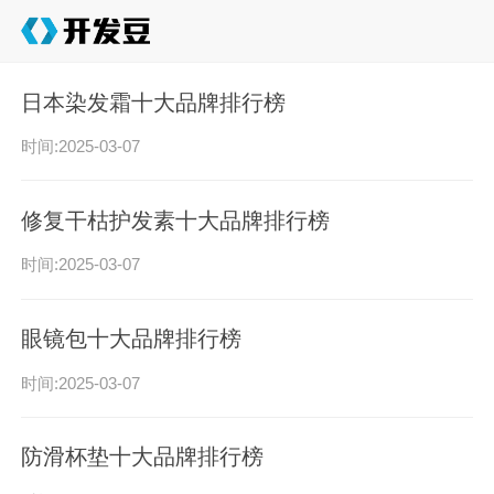
日本染发霜十大品牌排行榜
时间:2025-03-07
修复干枯护发素十大品牌排行榜
时间:2025-03-07
眼镜包十大品牌排行榜
时间:2025-03-07
防滑杯垫十大品牌排行榜