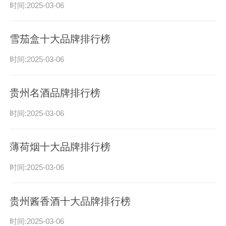
时间:2025-03-06
雪茄盒十大品牌排行榜
时间:2025-03-06
贵州名酒品牌排行榜
时间:2025-03-06
薄荷烟十大品牌排行榜
时间:2025-03-06
贵州酱香酒十大品牌排行榜
时间:2025-03-06