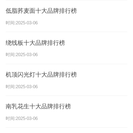
低脂荞麦面十大品牌排行榜
时间:2025-03-06
绕线板十大品牌排行榜
时间:2025-03-06
机顶闪光灯十大品牌排行榜
时间:2025-03-06
南乳花生十大品牌排行榜
时间:2025-03-06