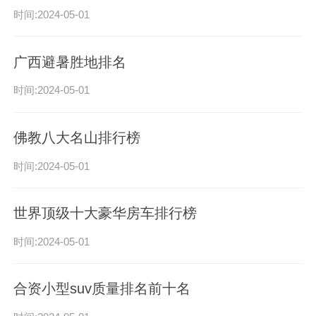
时间:2024-05-01
广西避暑胜地排名
时间:2024-05-01
佛教八大名山排行榜
时间:2024-05-01
世界顶级十大豪华房车排行榜
时间:2024-05-01
合资小型suv质量排名前十名