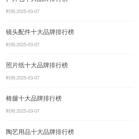
时间:2025-03-07
镜头配件十大品牌排行榜
时间:2025-03-07
照片纸十大品牌排行榜
时间:2025-03-07
椅腿十大品牌排行榜
时间:2025-03-07
陶艺用品十大品牌排行榜