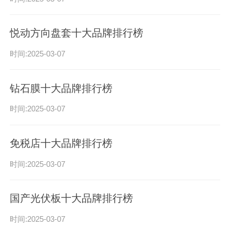
悦动方向盘套十大品牌排行榜
时间:2025-03-07
钻石膜十大品牌排行榜
时间:2025-03-07
免税店十大品牌排行榜
时间:2025-03-07
国产光伏板十大品牌排行榜
时间:2025-03-07