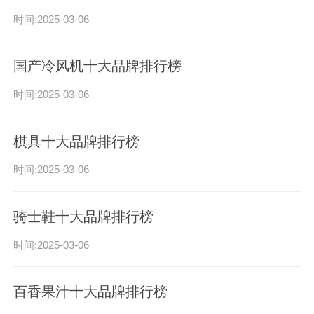
时间:2025-03-06
国产冷风机十大品牌排行榜
时间:2025-03-06
棋具十大品牌排行榜
时间:2025-03-06
骑士鞋十大品牌排行榜
时间:2025-03-06
百香果汁十大品牌排行榜