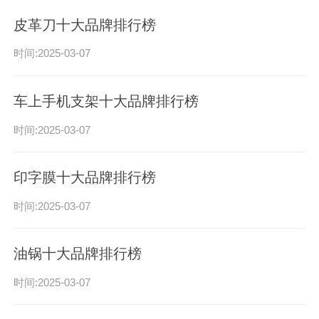
皮革刀十大品牌排行榜
时间:2025-03-07
车上手机支架十大品牌排行榜
时间:2025-03-07
印字膜十大品牌排行榜
时间:2025-03-07
油锅十大品牌排行榜
时间:2025-03-07