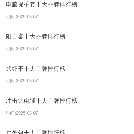
电脑保护套十大品牌排行榜
时间:2025-03-07
阳台桌十大品牌排行榜
时间:2025-03-07
烤虾干十大品牌排行榜
时间:2025-03-07
冲击钻电锤十大品牌排行榜
时间:2025-03-07
户外包十大品牌排行榜